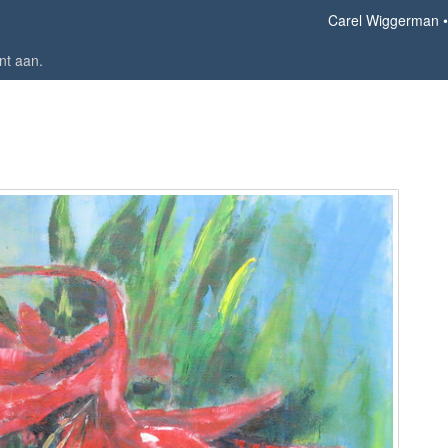
Carel Wiggerman
nt aan
.
Crocosmia