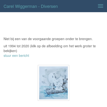
Carel Wiggerman - Diversen
Tog
navi
Diversen
Niet bij een van de voorgaande groepen onder te brengen.
uit 1994 tot 2020
(klik op de afbeelding om het werk groter te
bekijken)
stuur een bericht
tekning van een beeld