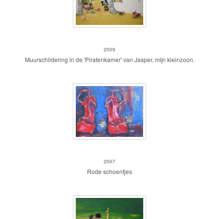
Muurschildering Piraat
2009
Muurschildering in de 'Piratenkamer' van Jasper, mijn kleinzoon.
The party is over
2007
Rode schoentjes