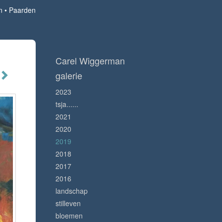
n
Paarden
Carel Wiggerman
galerie
2023
tsja......
2021
2020
2019
2018
2017
2016
landschap
stilleven
bloemen